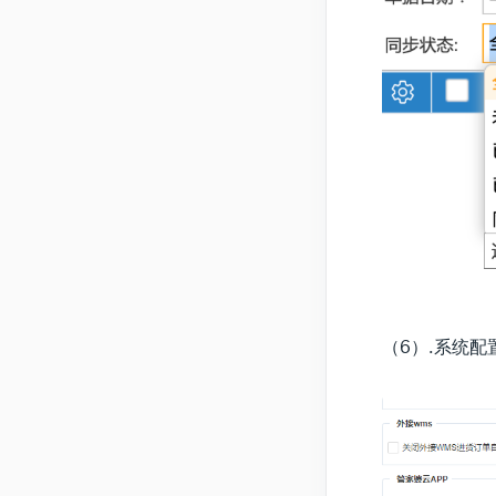
（6）.系统