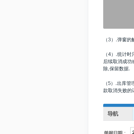
（3）.弹窗
（4）.统计
后续取消成功
除,保留数据.
（5）.出库
款取消失败的