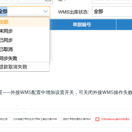
配置——外接WMS配置中增加设置开关，可关闭外接WMS操作失