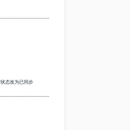
----------------------------------
据状态改为已同步
----------------------------------