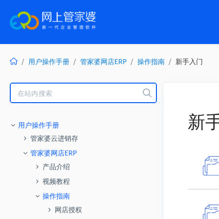
用户操作手册
管家婆网店ERP
操作指南
新手入门
Toggle
Search
新
用户操作手册
管家婆云进销存
视频教程
管家婆网店ERP
期初流程性视频
操作指南
产品介绍
● 用一首歌的时间学会进货
● 网店ERP产品介绍视频
模块操作教学视频
常用
功能升级日志
视频教程
● 进销存上手竟只要几分钟
● 职员及权限设置
● 单据草稿
● 5.7版本升级明细
答疑视频
商品
期初流程性视频
操作指南
● 序列号行业如何录入期初
● 如何给职员操作员自动计算提
● 单据中心
顺丰云打印设置
● 网店ERP新手教学
价格管理
● 5.6版本升级明细
进货
模块操作教学视频
网店授权
● 服装行业如何录入期初
成
● 单据审核中心
未命名的文章
● 通用行业如何录入期初