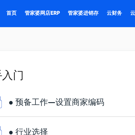
首页
管家婆网店ERP
管家婆进销存
云财务
云
手入门
● 预备工作—设置商家编码
● 行业选择