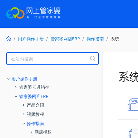
用户操作手册
管家婆网店ERP
操作指南
系统
Toggle
Search
系
用户操作手册
管家婆云进销存
视频教程
管家婆网店ERP
期初流程性视频
操作指南
产品介绍
● 用一首歌的时间学会进货
● 网店ERP产品介绍视频
模块操作教学视频
常用
功能升级日志
视频教程
● 进销存上手竟只要几分钟
● 职员及权限设置
● 单据草稿
● 5.7版本升级明细
答疑视频
商品
期初流程性视频
操作指南
● 序列号行业如何录入期初
● 如何给职员操作员自动计算提
● 单据中心
顺丰云打印设置
● 网店ERP新手教学
价格管理
● 5.6版本升级明细
进货
模块操作教学视频
网店授权
● 服装行业如何录入期初
成
● 单据审核中心
未命名的文章
● 通用行业如何录入期初