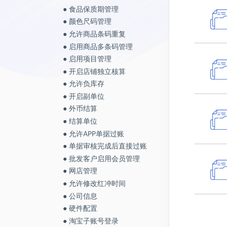
● 滞销商品表
● 经营日报
● 混合打印
● 畅销商品表
● 其他收入
● 交易状态和处理状态的区别
● 零售退货
● 报溢单统计
● 京东
● 维修登记
● 内部领用单
● 往来单位回款统计
● 如何完成二次分拣
● 新增销售订单
● 组合销售套餐
● 单据审核完成后直接过账
● 食品保质期管理
● 调账
● 基础资料配置
● 调账
● 业务员业务统计
● 受托库存查询
● 畅销商品表
● 利润表
● 自定义流程—扫描验货
● 滞销商品表
● 门店管理
● 只扣库存不打单怎么办？
● 促销管理
● 调拨单统计
● 京东自营
● 领用退回单
● 往来单位费用分布
● 如何完成拼多多面单的设置
● 3C搭售包套餐
●批发客户启用会员管理
● 颜色尺码管理
● 提成方案管理
● 单据格式配置
● 固定资产折旧
● 制单人收付款统计
● 地区销售统计
● 资产负债表
● 自定义流程—整单验货
● 赠品销售统计
● 物流公司
● 怎么完成售中处理
● 促销管理—规则说明
● 拆装单统计
● 京东FBP
● 库存盘点
● 往来单位业务统计
● 如何完成菜鸟面单的设置
● 商品合并
● 允许商品条码重复
● 在线支付管理
● 单据打印次数配置
● 固定资产变卖
● 人员核算业务统计
● 销售优惠统计
● 待摊费用查询
● 自定义流程—按货找单
● 会员分门店管理
● 订单提醒的处理方式？
● 物价管理
● 其他入库单统计
● 京东自营—供应商系统对接
● 盘点截止时间
● 如何设计销售出库单（高级样
● 商品属性值设置
● 启用商品多条码管理
● 单据编号自定义设置
● 固定资产购置
● 销售明细表
● 按单结算查询
● 自定义流程—批量验货
● 添加会员卡
● 怎么修改订单信息？
● 价格折扣跟踪
● 其他出库单统计
式）
● 有赞微商城
● 合并盘点/重新盘点
● 商品属性值管理
● 启用项目管理
● 自定义菜单
● 固定资产设置
● 销售月报表
● 查看未结算完成的收/付款
● 自定义流程—称重
● 积分管理
● 商品对应出现叹号怎么办？
● 委托发货单
● 内部领用单统计
● 如何设计销售出库单（基本样
● 有赞零售
● 批量库存报警
● 商品物价管理
● 开启店铺独立核算
● 月结存
单
● 销售年报表
● 自定义流程—发货
式）
● 会员消费
● 线下订单怎么创建到系统里发
● 委托退货单
● 调拨在途库存表
● 抖音/放心购
● 商品单个报警
● 往来单位价格折扣跟踪
● 允许负库存
● 年结存信息表
● 老板表
● 销售毛利统计
货？
● 自定义流程—随机配货
● 库存同步如何设置？
● 会员积分
● 委托调价单
● 库存周转率
● 群接龙
● 负库存报警
● 价格控制
● 开启副单位
● 年结存常见问题
● 超期应付、应收款统计
● 套餐销售明细
● 如何快速搜索，找到订单？
● 自定义流程—指定配货
● 怎么设置条码和打印
● 会员充值
● 委托结算单
● 库存积压统计
● 得物
● 汇总备货
● 设置开单带出价格
● 外币结算
● 年结存的操作步骤
● 往来单位汇总余额表
● 商品销售/退货分析
● 怎么核对网店的订单？
● 淘宝/京东收货地址修改可同
● 负库存如何开启以及效果
● 添加会员
● 委托库存查询
● 商品保质期报警查询
● 小鹅拼拼
● 委外加工领料单
● 结算单位
● 年结存的概念及意义
步
● 商品销售统计
● 订单合并拆分怎么处理？
● 如何开启店铺独立核算
● 会员管理
● 销售计划管理
● 商品库龄报表
● 微信小商店
● 委外加工退料单
● 允许APP单据过账
● 待摊费用摊销
● 提交策略配置
● 销售订单统计
● 如何让订单自动选择仓库？
● 怎么添加并登陆职员账号？
● 地区管理
● 销售时段划分
● 批次号跟踪
● 唯商城
● 委外加工入库单
● 单据审核完成后直接过账
● 待摊费用发生
● 自动创建打印批次
● 宝贝销售统计
● 怎么让订单自动选择物流公
● 常用说明
● 商品销售计划
● 成本批次明细表
● 苏宁易购
● 委外加工库存查询
● 批发客户启用会员管理
● 职员销售提成
司？
● 订单拆分
● 智能物流平台
● 电商平台仓
● 客户销售计划
● 苏宁乐拼购
● 委外加工商品查询
● 网店管理
● 提成方案管理
● 套餐绑定需要注意什么？
● 订单合并
● 物流分析报告
● 币种管理
● 职员销售计划
● 唯品会
● 委外完工商品查询
● 允许修改红冲时间
● 单据开票查询
● 新品上架如何处理？
● 菜鸟智能发货
● 售后明细统计
● 配送公司
● 部门销售计划
● 唯品会JIT
● 智能补货计划
● 公司信息
● 商品开票查询
● 期初库存导入后如何修改
● 快速打印物流单
● 仓库操作员绩效
● 维修登记
● 地区销售计划
● 唯品会JITX
● 安全库存预警
● 硬件配置
● 销售开票管理
● 订单主表没有商品明细怎么
● 订单查询
● 物流费用统计
● 往来单位分类
● 销售费用
● 唯品会MP
办？
● 淘宝子账号登录
● 进货开票管理
● 售后管理
● 仓库作业看板