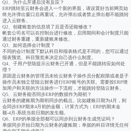
Q1、为什么开通后没有反应？
ERP跳转至云财务会进入一个新的界面，请设置好当前网页始
终允许弹出窗口后再重试，允许弹出或者禁止弹出都不能跳转
进入云财务。
Q2、创建账套的信息填了后是否还能修改？
帐套公司名可以在控制台进行修改，启用期间和会计制度只能
通过财务重建，重新建账来修改。
Q3、如何选择会计制度？
不同的会计制度下默认科目和报表格式是不同的，您可以通过
报表预览、科目预览来决定自己选什么制度。
Q4、子用户登陆提示云财务已开通，但是不能跳转应如何处
理？
原因是云财务的管理员未给云财务子操作员分配权限或者是子
操作员未独立登陆云财务进行ERP账号的关联。需要按ERP增
加用户和关联的方法操作一下流程，才能跳转登陆云财务。
Q5、云财务能否同步ERP的数据作为期初？
云财务的建账期为期初同步的截点。比如建账日期为4月，则
会同步ERP期末4月初的金额，计算方式为：ERP的期末金
额-4月-系统当前日期的发生额。
Q6、ERP的单据全部都可以同步到云财务生成凭证吗？
单据同步开始日期为云财务的建账期；单据的科目详情无任何