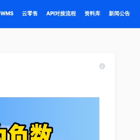
WMS
云零售
API对接流程
资料库
新闻公告