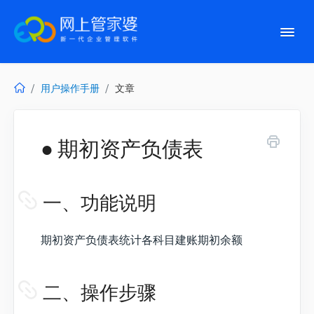
Togg
Navi
用户操作手册
文章
Home
● 期初资产负债表
首页
一、功能说明
管家婆网店ERP
期初资产负债表统计各科目建账期初余额
管家婆进销存
二、操作步骤
云财务